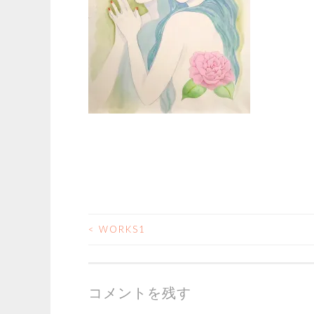
<
WORKS1
投
稿
コメントを残す