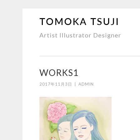
TO
コ
TS
ン
Artist Illustrator Designer
テ
ン
ツ
へ
WORKS1
ス
キ
2017年11月3日
|
ADMIN
ッ
プ