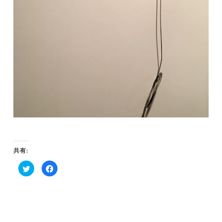
共有:
ク
Facebook
リ
で
ッ
共
ク
有
し
す
て
る
Twitter
に
で
は
共
ク
有
リ