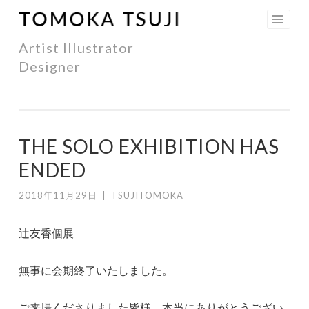
コ
TOMOKA
ン
Artist Illustrator
テ
TSUJI
Designer
ン
ツ
へ
ス
THE SOLO EXHIBITION HAS
キ
ENDED
ッ
プ
2018年11月29日
|
TSUJITOMOKA
辻友香個展
無事に会期終了いたしました。
ご来場くださりました皆様、本当にありがとうござい